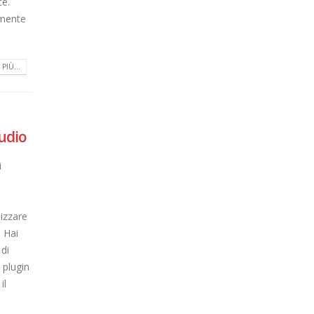
voce.
amente
PIÙ...
tudio
i
lizzare
 Hai
di
 plugin
il