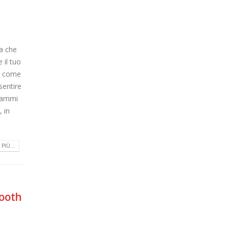
ca che
 il tuo
o come
sentire
grammi
, in
PIÙ...
tooth