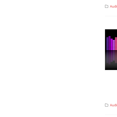
Aud
Aud