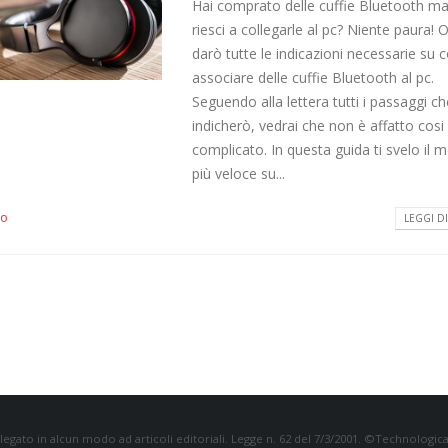
Hai comprato delle cuffie Bluetooth m
riesci a collegarle al pc? Niente paura! O
darò tutte le indicazioni necessarie su
associare delle cuffie Bluetooth al pc.
Seguendo alla lettera tutti i passaggi che
indicherò, vedrai che non è affatto cosi
complicato. In questa guida ti svelo il 
più veloce su...
io
LEGGI DI 
egato in alcun modo ad articoli editoriali. Legge n. 62 del 7/3/2001. ©Technologicalsol