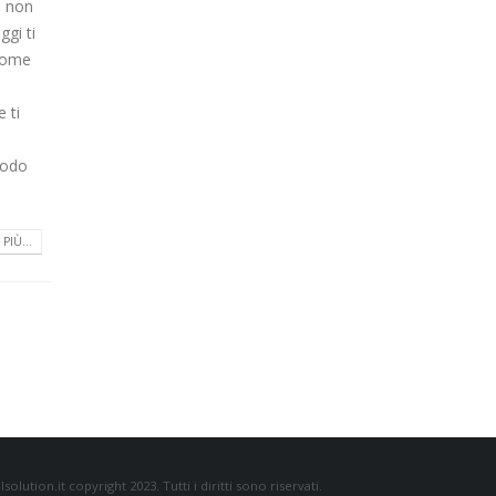
a non
ggi ti
 come
 ti
modo
PIÙ...
ution.it copyright 2023. Tutti i diritti sono riservati.