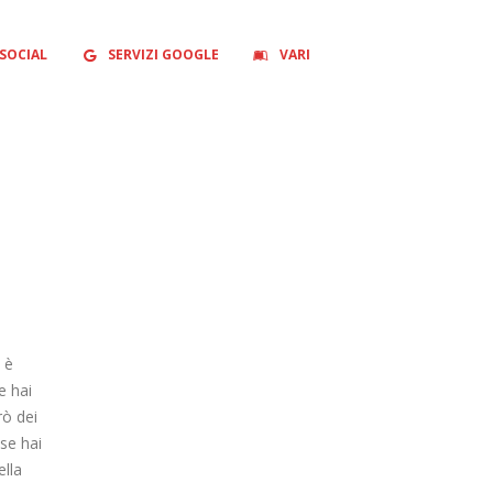
SOCIAL
SERVIZI GOOGLE
VARI
 è
e hai
rò dei
se hai
lla