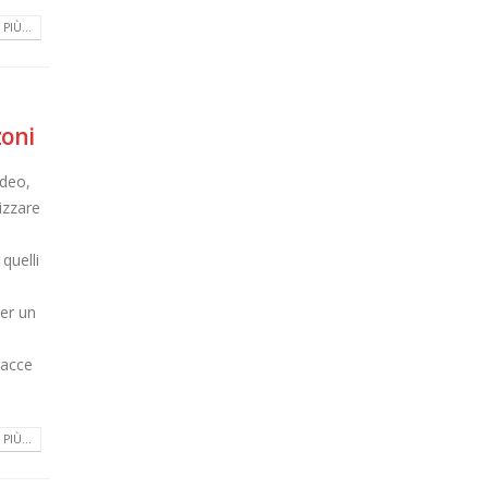
PIÙ...
zoni
ideo,
izzare
quelli
Per un
racce
PIÙ...