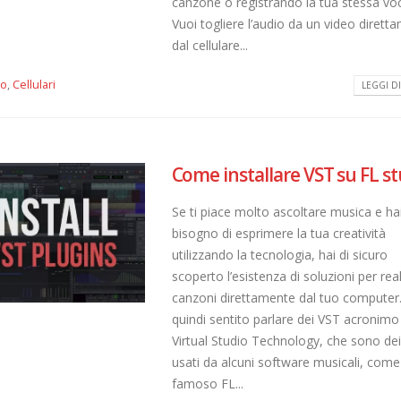
canzone o registrando la tua stessa 
Vuoi togliere l’audio da un video dirett
dal cellulare...
io
,
Cellulari
LEGGI DI 
Come installare VST su FL s
Se ti piace molto ascoltare musica e ha
bisogno di esprimere la tua creatività
utilizzando la tecnologia, hai di sicuro
scoperto l’esistenza di soluzioni per rea
canzoni direttamente dal tuo computer.
quindi sentito parlare dei VST acronimo 
Virtual Studio Technology, che sono dei
usati da alcuni software musicali, come 
famoso FL...