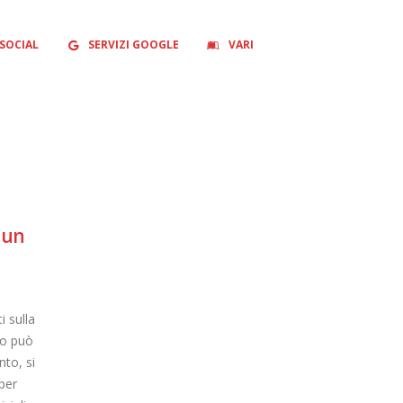
SOCIAL
SERVIZI GOOGLE
VARI
i un
i sulla
vo può
nto, si
per