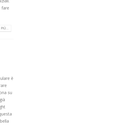
ziali.
 fare
PIÙ...
lulare è
rare
cona su
già
ght
 questa
bella