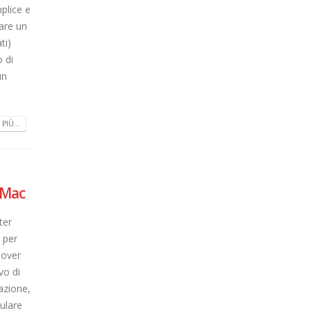
plice e
are un
ti)
 di
un
PIÙ...
 Mac
ter
 per
dover
vo di
azione,
ulare