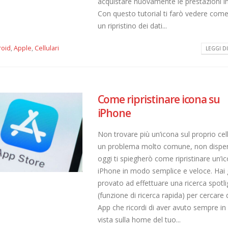
acquistare nuovamente le prestazioni ini
Con questo tutorial ti farò vedere come
un ripristino dei dati...
roid
,
Apple
,
Cellulari
LEGGI DI 
Come ripristinare icona su
iPhone
Non trovare più un’icona sul proprio cel
un problema molto comune, non dispe
oggi ti spiegherò come ripristinare un’i
iPhone in modo semplice e veloce. Hai 
provato ad effettuare una ricerca spotli
(funzione di ricerca rapida) per cercare
App che ricordi di aver avuto sempre in 
vista sulla home del tuo...