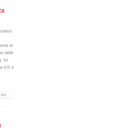
za
acciamo
.
ione in
ni delle
i. Se
a iOS e
PIÙ...
u