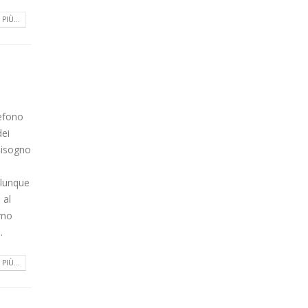
PIÙ...
efono
dei
 bisogno
alunque
 al
emo
.
PIÙ...