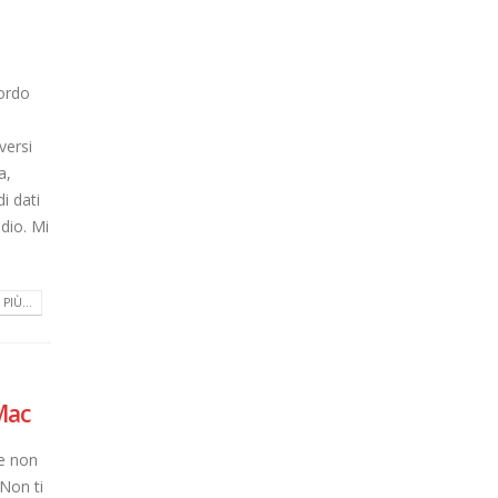
cordo
versi
a,
di dati
dio. Mi
PIÙ...
Mac
e non
 Non ti