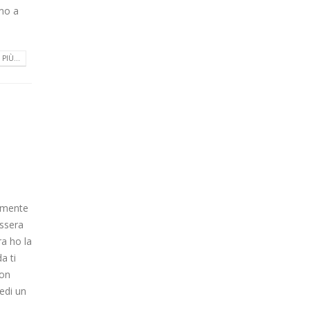
mo a
PIÙ...
tamente
ssera
ra ho la
a ti
con
edi un