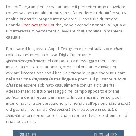
I bot di Telegram per le chat anonime ti permetteranno di avviare
conversazioni con altri utenti senza far vedere tu identità e senza
risalire ai dati del proprio interlocutore. Ti consiglio di iniziare
usando
Chat Incognito Bot
che, dopo aver selezionato la lingua di
tuo interesse, ti permetterà di avviare chat anonime in maniera
casuale.
Per usare il bot, avvia l’App di Telegram e premi sulla voce
chat
collocata nel menu in basso. Digita l’username
@chatincognitobot
nel campo cerca messaggi o utenti. Per
iniziare a chattare in anonimo, premi sul pulsante
avvia
, per
avviare l’interazione con il bot. Seleziona la lingua che vuoi usare
nella sezione
imposta la tua lingua
e premi sul pulsante
nuova
chat
per essere abbinato casualmente con un altro utente.
Adesso inserisci il tuo messaggio nel campo apposito e premi
sull’icona della freccia, per inviarlo. In qualsiasi momento, puoi
interrompere la conversazione, premendo sull’opzione
lascia chat
o digitando il comando
/leavechat
. Se invece premi su
altro
utente
, puoi interrompere la chat in corso ed essere abbinato ad
una nuova chat.