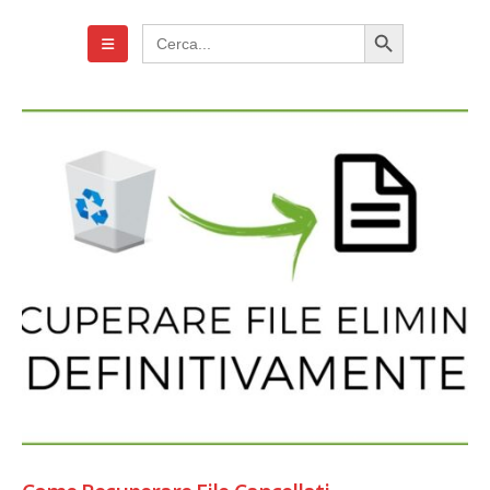
Search Button
Search
for: