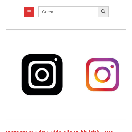
Search Button
Search
for: