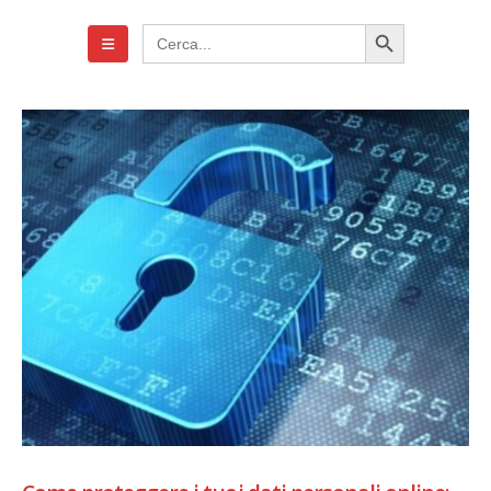
Search Button
Search
for: