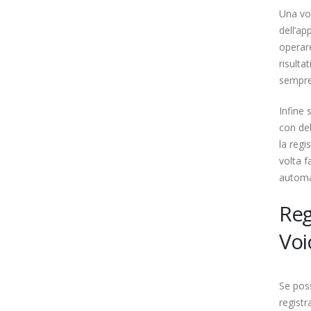
Una vol
dell’ap
operar
risulta
sempre
Infine 
con del
la regi
volta f
automat
Reg
Voi
Se pos
registr