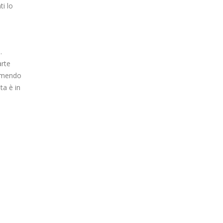
i lo
.
arte
remendo
ta è in