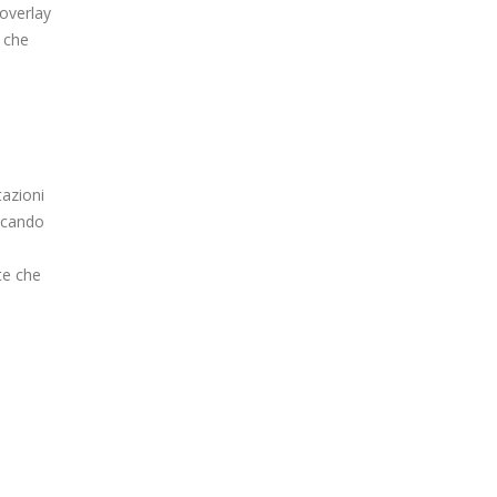
’overlay
o che
.
tazioni
iccando
te che