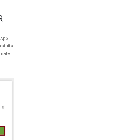
R
n’App
ratuita
iamate