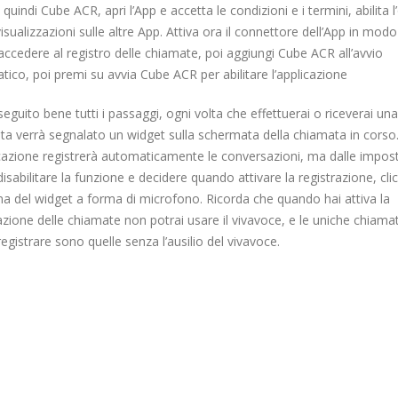
 quindi Cube ACR, apri l’App e accetta le condizioni e i termini, abilita l
visualizzazioni sulle altre App. Attiva ora il connettore dell’App in mod
ccedere al registro delle chiamate, poi aggiungi Cube ACR all’avvio
ico, poi premi su avvia Cube ACR per abilitare l’applicazione
seguito bene tutti i passaggi, ogni volta che effettuerai o riceverai una
ta verrà segnalato un widget sulla schermata della chiamata in corso
icazione registrerà automaticamente le conversazioni, ma dalle impos
disabilitare la funzione e decidere quando attivare la registrazione, cl
ona del widget a forma di microfono. Ricorda che quando hai attiva la
azione delle chiamate non potrai usare il vivavoce, e le uniche chiama
registrare sono quelle senza l’ausilio del vivavoce.