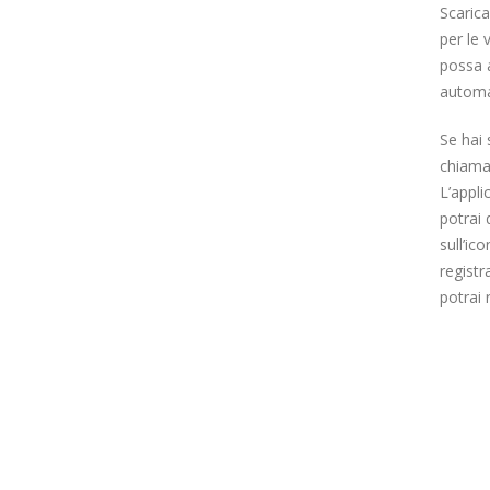
Scarica
per le 
possa a
automat
Se hai 
chiama
L’appl
potrai 
sull’ic
registr
potrai 