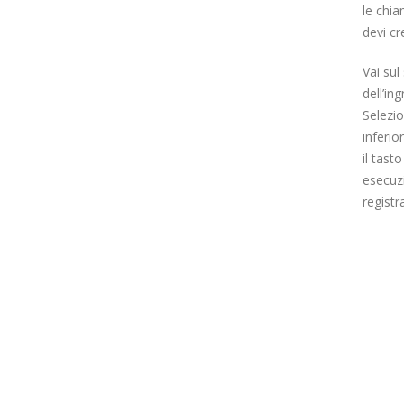
le chia
devi cr
Vai sul
dell’in
Selezio
inferio
il tast
esecuz
registr