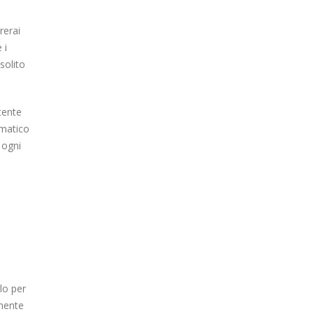
rerai
 i
solito
tente
omatico
 ogni
lo per
amente