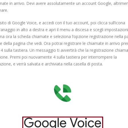
mate in arrivo. Devi avere assolutamente un account Google, altriment
eare.
 sito di Google Voice, e accedi con il tuo account, poi clicca sull’icona
granaggio in alto a destra e apri il menu a discesa e scegli impostazioni
na ora la scheda chiamate e seleziona l’opzione registrazione nella p
re della pagina che vedi. Ora potrai registrare le chiamate in arrivo p
o 4 sulla tastiera. Un messaggio ti avvertirà che la registrazione chiama
ione. Premi poi nuovamente 4 sulla tastiera per interrompere la
azione, e verrà salvata e archiviata nella casella di posta.