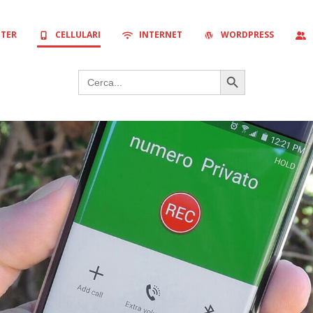
TER
CELLULARI
INTERNET
WORDPRESS
Search Button
Search
for: