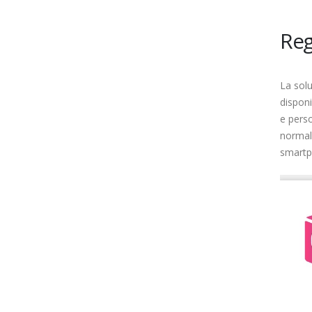
Reg
La solu
disponi
e perso
normali
smartph