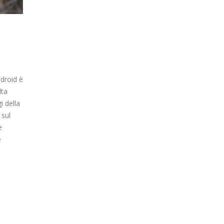
ndroid è
lta
i della
 sul
e
e