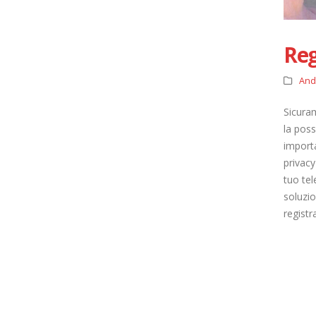
Reg
And
Sicuram
la poss
importa
privacy
tuo te
soluzio
registr