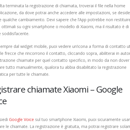
ta terminata la registrazione di chiamata, troverai il file nella home
plicazione, da dove potrai anche accedere alle impostazioni, se deside
e qualche cambiamento. Devi sapere che l’App potrebbe non restituire
ti ottimali su ogni smartphone o modello di Xiaomi, ma il risultato è di 
 soddisfacente.
sempre dal widget mobile, puoi vedere un’icona a forma di contatto u
le frecce che rincorrono il contatto, cliccando sopra, abiliterai in aut
strazione chiamate per quel contatto specifico, in modo da non dover
are tutto manualmente, qualora tu abbia disabilitato la registrazione
ica per tutte le chiamate.
istrare chiamate Xiaomi – Google
ce
siedi
Google Voice
sul tuo smartphone Xiaomi, puoi sicuramente usar
are le chiamate. La registrazione è gratuita, ma potrai registrare sol