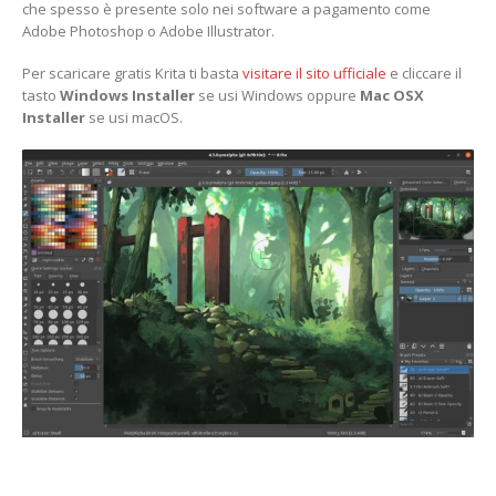
che spesso è presente solo nei software a pagamento come
Adobe Photoshop o Adobe Illustrator.
Per scaricare gratis Krita ti basta
visitare il sito ufficiale
e cliccare il
tasto
Windows Installer
se usi Windows oppure
Mac OSX
Installer
se usi macOS.