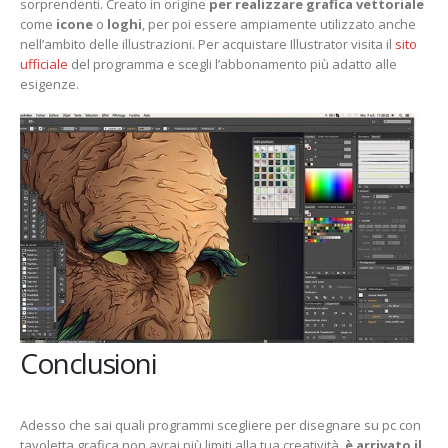
sorprendenti. Creato in origine
per realizzare grafica vettoriale
come
icone
o
loghi
, per poi essere ampiamente utilizzato anche
nell’ambito delle illustrazioni. Per acquistare Illustrator visita il
sito
ufficiale
del programma e scegli l’abbonamento più adatto alle
esigenze.
Conclusioni
Adesso che sai quali programmi scegliere per disegnare su pc con
tavoletta grafica non avrai più limiti alla tua creatività,
è arrivato il