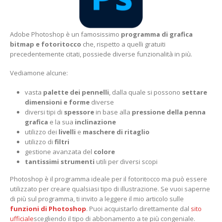
Adobe Photoshop è un famosissimo
programma di grafica
bitmap e fotoritocco
che, rispetto a quelli gratuiti
precedentemente citati, possiede diverse funzionalità in più.
Vediamone alcune:
vasta
palette dei pennelli
, dalla quale si possono
settare
dimensioni e forme
diverse
diversi tipi di
spessore
in base alla
pressione della penna
grafica
e la sua
inclinazione
utilizzo dei
livelli
e
maschere di ritaglio
utilizzo di
filtri
gestione avanzata del
colore
tantissimi strumenti
utili per diversi scopi
Photoshop è il programma ideale per il fotoritocco ma può essere
utilizzato per creare qualsiasi tipo di illustrazione. Se vuoi saperne
di più sul programma, ti invito a leggere il mio articolo sulle
funzioni di Photoshop
. Puoi acquistarlo direttamente dal
sito
ufficiale
scegliendo il tipo di abbonamento a te più congeniale.