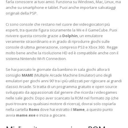
farla conoscere ai tuoi amici. Funziona su Windows, Mac, Linux, ma
anche su smartphone e tablet. Puoi anche importare salvataggi
originali della PSP.
Ci sono console che restano nel cuore dei videogiocatori più
esperti, tra queste figura sicuramente la Wii e il GameCube. Puoi
rivivere questa console grazie a
Dolphin
, un emulatore
veramente straordinario e in grado di riprodurre giochi sulle
console di ultima generazione, compreso PS3 e Xbox 360. Regge
molto bene anche la risoluzione HD ed è compatibile anche con il
sistema Nintendo Wi-Fi Connection.
Se hai passato le giornate da bambino in sala giochi allora ti
consiglio
MAME
(Multiple Arcade Machine Emulator) uno degli
emulatori per giochi anni 90’ tra i più utilizzati per rigiocare ai grandi
classici Arcade. Si tratta di un programma gratuito e open source
sviluppato da appassionati dal genere che ricorda i videogames
nelle sale giochi. Dopo aver scaricato la ROM nel formato zip (che
puoi trovare su qualsiasi motore di ricerca), dovrai solo copiarla
nella cartella
Roms
dove hai estratto il
Mame
, a questo punto
avvia
mame.exe
e inizia a giocare.