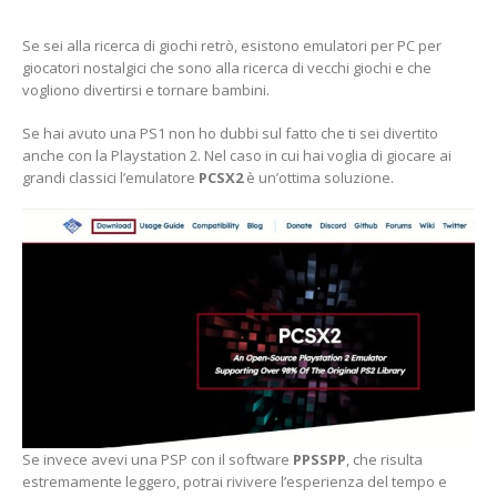
Se sei alla ricerca di giochi retrò, esistono emulatori per PC per
giocatori nostalgici che sono alla ricerca di vecchi giochi e che
vogliono divertirsi e tornare bambini.
Se hai avuto una PS1 non ho dubbi sul fatto che ti sei divertito
anche con la Playstation 2. Nel caso in cui hai voglia di giocare ai
grandi classici l’emulatore
PCSX2
è un’ottima soluzione.
Se invece avevi una PSP con il software
PPSSPP
, che risulta
estremamente leggero, potrai rivivere l’esperienza del tempo e