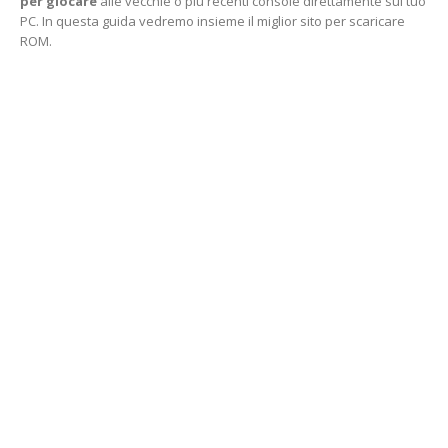
per giocare
alle vecchie o più recenti console direttamente sul tuo
PC. In questa guida vedremo insieme il miglior sito per scaricare
ROM.