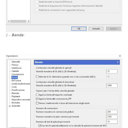
2 –
Banda
: