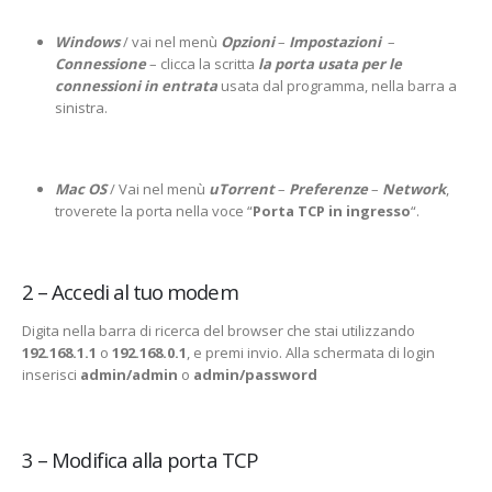
Windows
/ vai nel menù
Opzioni
–
Impostazioni
–
Connessione
– clicca la scritta
la porta usata per le
connessioni in entrata
usata dal programma, nella barra a
sinistra.
Mac OS
/ Vai nel menù
uTorrent
–
Preferenze
–
Network
,
troverete la porta nella voce “
Porta TCP in ingresso
“.
2 – Accedi al tuo modem
Digita nella barra di ricerca del browser che stai utilizzando
192.168.1.1
o
192.168.0.1
, e premi invio. Alla schermata di login
inserisci
admin/admin
o
admin/password
3 – Modifica alla porta TCP