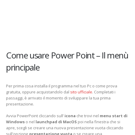
Come usare Power Point – Il menù
principale
Per prima cosa installa il programma nel tuo Pc o come prova
gratuita, oppure acquistandolo dal
sito ufficiale
. Completati i
passaggi, è arrivato il momento di sviluppare la tua prima
presentazione.
Avvia PowerPoint cliccando sull’
icona
che trovi nel
menu start di
Windows
o nel
launchpad di MacOS
poi nella finestra che si
apre, scegli se creare una nuova presentazione vuota cliccando
sull'opzione
presentazione vuota
o se creare una