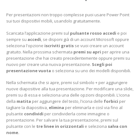
Per presentazioni non troppo complesse puoi usare Power Point
sui tuoi dispositivi mobili, usandolo gratuitamente.
Scaricata l’applicazione premi sul
pulsante rosso
accedi
e poi
sempre su
accedi
, se disponi già di un account Microsoft oppure
seleziona l'opzione
iscriviti gratis
se vuoi creare un account
gratuito. Nella prossima schermata
premi su
apri
per aprire una
presentazione che hai creato precedentemente oppure premi su
nuovo per creare una nuova presentazione.
Scegli poi
p
resentazione vuota
o seleziona su uno dei modelli disponibili.
Nella schermata che si apre, premi sul simbolo + per aggiungere
nuove diapositive alla tua presentazione. Per modificare una slide,
premi su di essa e seleziona una delle opzioni disponibili. L'icona
della
matita
per aggiungere del testo, l'icona delle
forbici
per
tagliare la diapositiva,
elimina
per eliminarla e così via fino al
pulsante
condividi
per condividerla come immagine o
presentazione. Per salvare la tua presentazione, premi sul
pulsante con le
tre linee in orizzontali
e seleziona
s
alva con
nome.