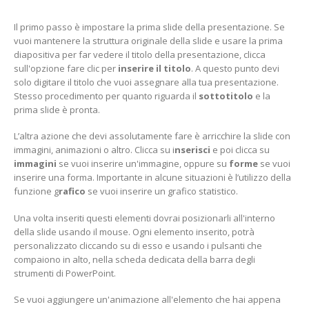
Il primo passo è impostare la prima slide della presentazione. Se
vuoi mantenere la struttura originale della slide e usare la prima
diapositiva per far vedere il titolo della presentazione, clicca
sull'opzione fare clic per
inserire il titolo
. A questo punto devi
solo digitare il titolo che vuoi assegnare alla tua presentazione.
Stesso procedimento per quanto riguarda il
sottotitolo
e la
prima slide è pronta.
L’altra azione che devi assolutamente fare è arricchire la slide con
immagini, animazioni o altro. Clicca su i
nserisci
e poi clicca su
immagini
se vuoi inserire un'immagine, oppure su
f
orme
se vuoi
inserire una forma. Importante in alcune situazioni è l’utilizzo della
funzione g
rafico
se vuoi inserire un grafico statistico.
Una volta inseriti questi elementi dovrai posizionarli all'interno
della slide usando il mouse. Ogni elemento inserito, potrà
personalizzato cliccando su di esso e usando i pulsanti che
compaiono in alto, nella scheda dedicata della barra degli
strumenti di PowerPoint.
Se vuoi aggiungere un'animazione all'elemento che hai appena