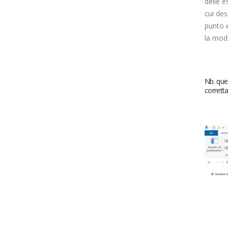
delle e
cui des
punto e
la modi
Nb. ques
corretta