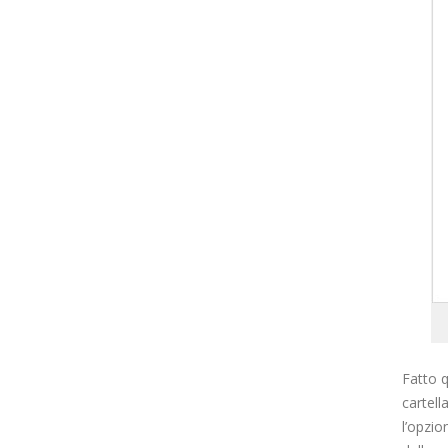
Fatto q
cartell
l’opzi