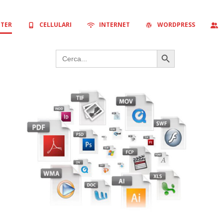
TER
CELLULARI
INTERNET
WORDPRESS
Search Button
Search
for: