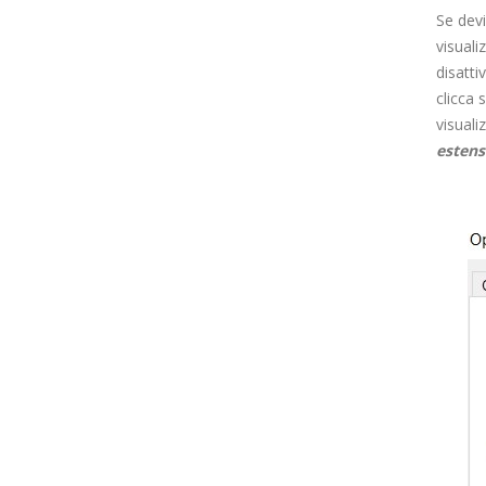
Se devi
visuali
disatti
clicca 
visuali
estensi