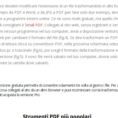
ce desideri modificare l’estensione di un file trasformandolo in altri fo
mpio da PDF a Word, o da JPG a PDF (per fare solo due esempi), dev
re a programmi esterni online. Ce ne sono molti gratuiti, ma quello ch
i consigliarti è
Small PDF
. Collegati al sito web, senza registrarti e se
are nessun programma nel tuo computer, avrai a disposizione ventun
ti per cambiare il formato del file (fig.4). Se devi trasformare un PDF i
 di lettura clicca su convertitore PDF, nella prossima schermata selezi
l tuo pc o trascinalo (fig.6), poi scegli il formato della trasformazione e
ersione (fig.5). Il novo file verrà salvato nel tuo computer, dovrai solo
nare la cartella dove salvarlo.
ersione gratuita permette di convertire solamente tre volte al giorno i file. Per 
osa collegati al sito da un altro browser e puoi ricominciare con la trasforma
ti acquista la versione Pro.