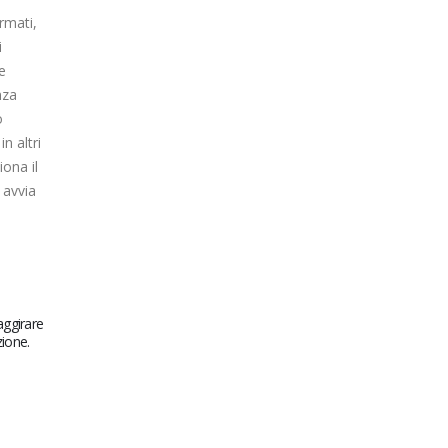
rmati,
i
e
nza
o
n altri
ona il
 avvia
aggirare
zione.