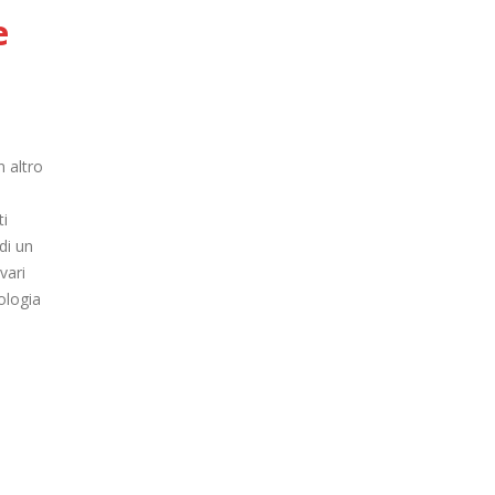
e
n altro
ti
di un
vari
ologia