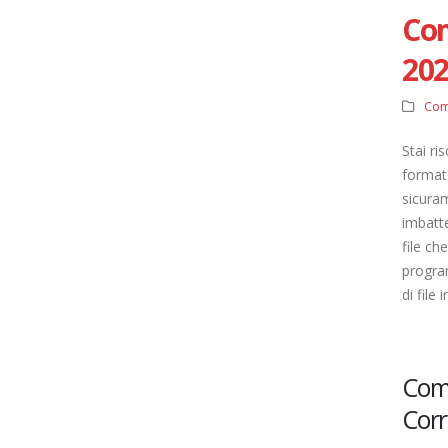
Com
20
Com
Stai ri
format
sicuram
imbatte
file ch
progra
di file 
Come
Corr