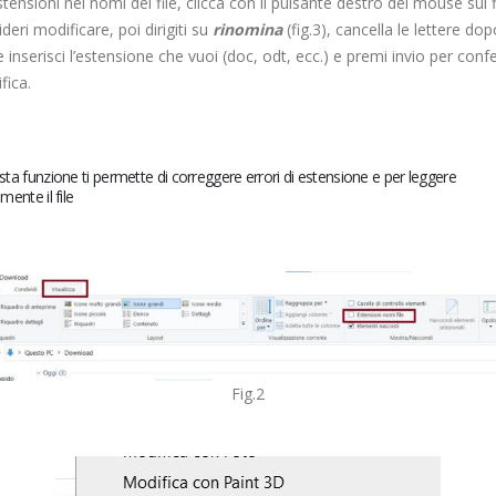
stensioni nei nomi dei file, clicca con il pulsante destro del mouse sul f
ideri modificare, poi dirigiti su
rinomina
(fig.3), cancella le lettere dopo
 inserisci l’estensione che vuoi (doc, odt, ecc.) e premi invio per con
fica.
ta funzione ti permette di correggere errori di estensione e per leggere
mente il file
Fig.2