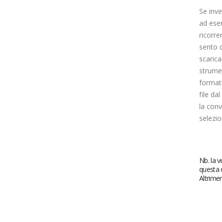
Se inve
ad ese
ricorre
sento d
scaric
strumen
formati
file da
la conv
selezio
Nb. la v
questa c
Altrimen