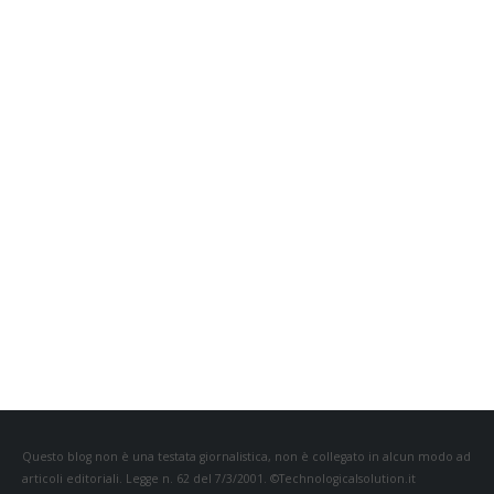
Questo blog non è una testata giornalistica, non è collegato in alcun modo ad
articoli editoriali. Legge n. 62 del 7/3/2001. ©Technologicalsolution.it